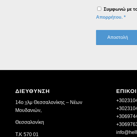
Συμφωνώ με του
Απορρήτου.
*
ΔΙΕΥΘΥΝΣΗ
ΕΠΙΚΟ
+302310
14ο χλμ Θεσσαλονίκης – Νέων
+302310
Μουδανιών,
+306974
Θεσσαλονίκη
+306976
info@hell
Τ.Κ 570 01