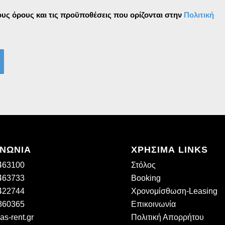
ς όρους και τις προϋποθέσεις που ορίζονται στην
Πολιτική
ΙΝΩΝΙΑ
ΧΡΗΣΙΜΑ LINKS
463100
Στόλος
463733
Booking
422744
Χρονομίσθωση-Leasing
360365
Επικοινωνία
as-rent.gr
Πολιτική Απορρήτου